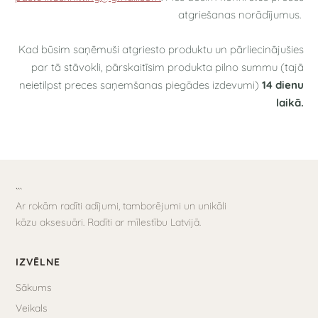
atgriešanas norādījumus.
Kad būsim saņēmuši atgriesto produktu un pārliecinājušies
par tā stāvokli, pārskaitīsim produkta pilno summu (tajā
neietilpst preces saņemšanas piegādes izdevumi)
14 dienu
laikā.
```
Ar rokām radīti adījumi, tamborējumi un unikāli
kāzu aksesuāri. Radīti ar mīlestību Latvijā.
IZVĒLNE
Sākums
Veikals