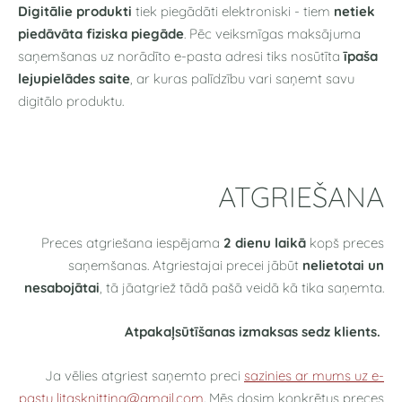
Digitālie produkti
tiek piegādāti elektroniski - tiem
netiek
piedāvāta fiziska piegāde
. Pēc veiksmīgas maksājuma
saņemšanas uz norādīto e-pasta adresi tiks nosūtīta
īpaša
lejupielādes saite
, ar kuras palīdzību vari saņemt savu
digitālo produktu.
ATGRIEŠANA
Preces atgriešana iespējama
2 dienu laikā
kopš preces
saņemšanas. Atgriestajai precei jābūt
nelietotai un
nesabojātai
, tā jāatgriež tādā pašā veidā kā tika saņemta.
Atpakaļsūtīšanas izmaksas sedz klients.
Ja vēlies atgriest saņemto preci
sazinies ar mums uz e-
pastu
litasknitting@gmail.com
. Mēs dosim konkrētus preces