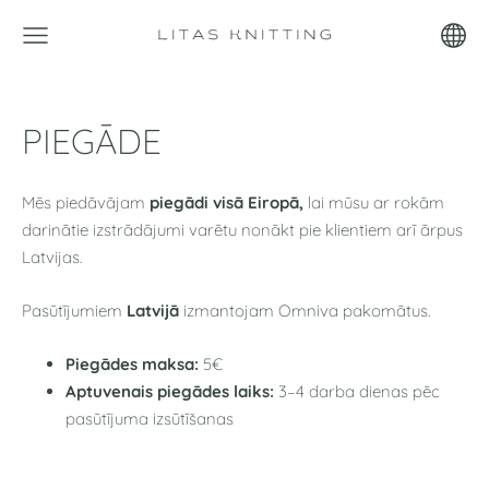
PIEGĀDE
Mēs piedāvājam
piegādi visā Eiropā,
lai mūsu ar rokām
darinātie izstrādājumi varētu nonākt pie klientiem arī ārpus
Latvijas.
Pasūtījumiem
Latvijā
izmantojam
Omniva pakomātus
.
Piegādes maksa:
5
€
Aptuvenais piegādes laiks:
3–4 darba dienas pēc
pasūtījuma izsūtīšanas