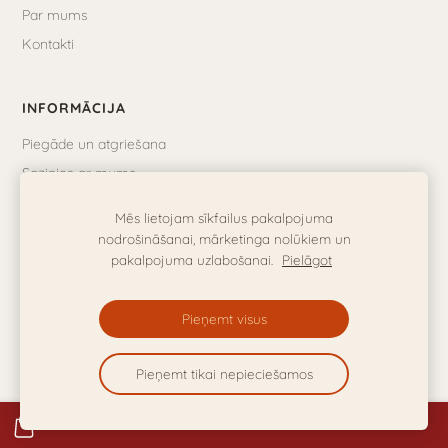
Par mums
Kontakti
INFORMĀCIJA
Piegāde un atgriešana
Sazinies ar mums
Mēs lietojam sīkfailus pakalpojuma
SEKO MUMS
nodrošināšanai, mārketinga nolūkiem un
pakalpojuma uzlabošanai.
Pielāgot
Instagram
YouTube
Pieņemt visus
© 2026 Litas Knitting. Visas tiesības aizsargātas.
Piegāde un atgriešana
```
Pieņemt tikai nepieciešamos