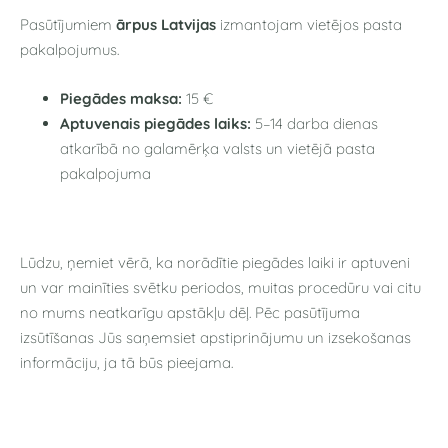
Pasūtījumiem
ārpus Latvijas
izmantojam
vietējos pasta
pakalpojumus
.
Piegādes maksa:
15 €
Aptuvenais piegādes laiks:
5–14 darba dienas
atkarībā no galamērķa valsts un vietējā pasta
pakalpojuma
Lūdzu, ņemiet vērā, ka norādītie piegādes laiki ir aptuveni
un var mainīties svētku periodos, muitas procedūru vai citu
no mums neatkarīgu apstākļu dēļ. Pēc pasūtījuma
izsūtīšanas Jūs saņemsiet apstiprinājumu un izsekošanas
informāciju, ja tā būs pieejama.