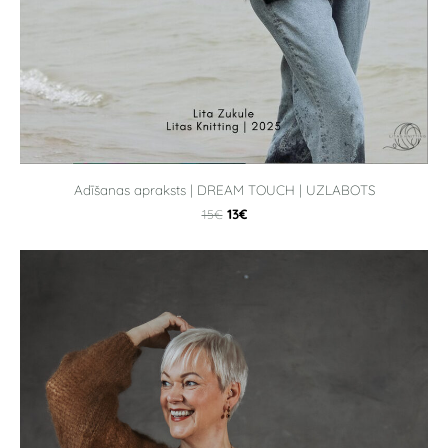
Adīšanas apraksts | DREAM TOUCH | UZLABOTS
13€
15€