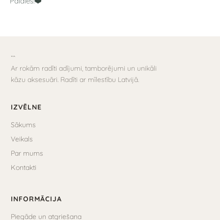
Paldies!❤️
```
Ar rokām radīti adījumi, tamborējumi un unikāli
kāzu aksesuāri. Radīti ar mīlestību Latvijā.
IZVĒLNE
Sākums
Veikals
Par mums
Kontakti
INFORMĀCIJA
Piegāde un atgriešana