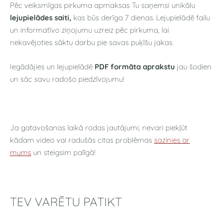
Pēc veiksmīgas pirkuma apmaksas Tu saņemsi unikālu
lejupielādes saiti,
kas būs derīga 7 dienas. Lejupielādē failu
un informatīvo ziņojumu uzreiz pēc pirkuma, lai
nekavējoties sāktu darbu pie savas puķīšu jakas.
Iegādājies un lejupielādē
PDF formāta aprakstu
jau šodien
un sāc savu radošo piedzīvojumu!
Ja gatavošanas laikā rodas jautājumi, nevari piekļūt
kādam video vai radušās citas problēmas
sazinies ar
mums
un steigsim palīgā!
TEV VARĒTU PATIKT