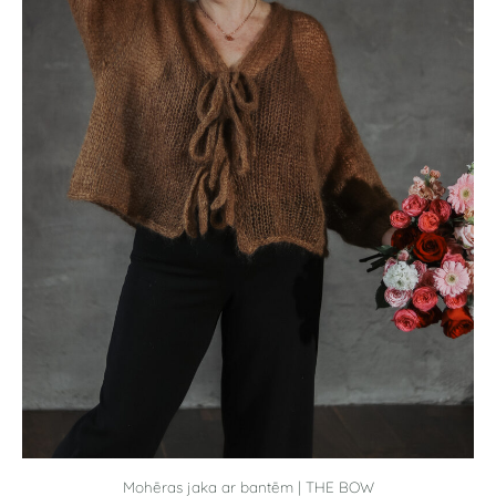
Mohēras jaka ar bantēm | THE BOW