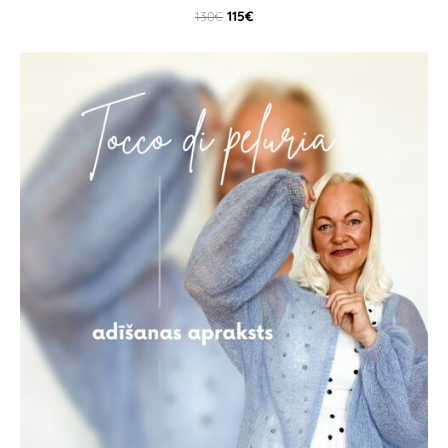
115€
130€