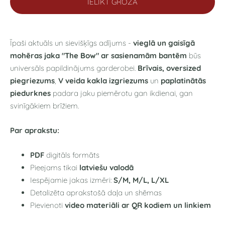
IELIKT GROZĀ
Īpaši aktuāls un sievišķīgs adījums -
vieglā un gaisīgā
mohēras jaka "The Bow" ar sasienamām bantēm
būs
universāls papildinājums garderobei.
Brīvais, oversized
piegriezums
,
V veida kakla izgriezums
un
paplatinātās
piedurknes
padara jaku piemērotu gan ikdienai, gan
svinīgākiem brīžiem.
Par aprakstu:
PDF
digitāls formāts
Pieejams tikai
latviešu valodā
Iespējamie jakas izmēri:
S/M, M/L, L/XL
Detalizēta aprakstošā daļa un shēmas
Pievienoti
video materiāli ar QR kodiem un linkiem