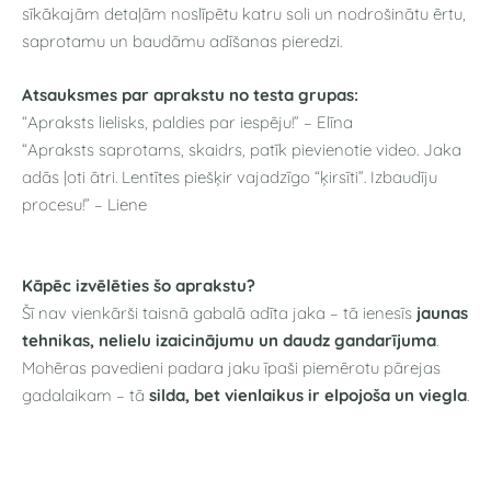
sīkākajām detaļām noslīpētu katru soli un nodrošinātu ērtu,
saprotamu un baudāmu adīšanas pieredzi.
Atsauksmes par aprakstu no testa grupas:
“Apraksts lielisks, paldies par iespēju!” – Elīna
“Apraksts saprotams, skaidrs, patīk pievienotie video. Jaka
adās ļoti ātri. Lentītes piešķir vajadzīgo “ķirsīti”. Izbaudīju
procesu!” – Liene
Kāpēc izvēlēties šo aprakstu?
Šī nav vienkārši taisnā gabalā adīta jaka – tā ienesīs
jaunas
tehnikas, nelielu izaicinājumu un daudz gandarījuma
.
Mohēras pavedieni padara jaku īpaši piemērotu pārejas
gadalaikam – tā
silda, bet vienlaikus ir elpojoša un viegla
.