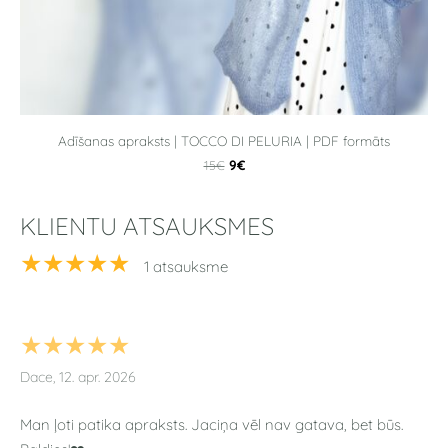
Adīšanas apraksts | TOCCO DI PELURIA | PDF formāts
9€
15€
KLIENTU ATSAUKSMES
★★★★★
1 atsauksme
★★★★★
Dace, 12. apr. 2026
Man ļoti patika apraksts. Jaciņa vēl nav gatava, bet būs.