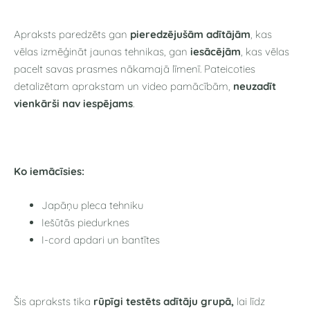
Apraksts paredzēts gan
pieredzējušām adītājām
, kas
vēlas izmēģināt jaunas tehnikas, gan
iesācējām
, kas vēlas
pacelt savas prasmes nākamajā līmenī. Pateicoties
detalizētam aprakstam un video pamācībām,
neuzadīt
vienkārši nav iespējams
.
Ko iemācīsies:
Japāņu pleca tehniku
Iešūtās piedurknes
I-cord apdari un bantītes
Šis apraksts tika
rūpīgi testēts adītāju grupā,
lai līdz