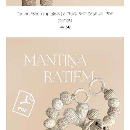
Tamborēšanas apraksts | AIZMIGUŠAIS ZAĶĒNS | PDF
formāts
5€
7€