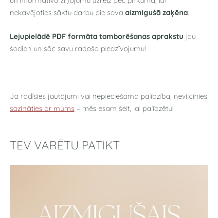
un informatīvo ziņojumu uzreiz pēc pirkuma, lai
nekavējoties sāktu darbu pie sava
aizmigušā zaķēna
.
Lejupielādē PDF formāta tamborēšanas aprakstu
jau
šodien un sāc savu radošo piedzīvojumu!
Ja radīsies jautājumi vai nepieciešama palīdzība, nevilcinies
sazināties ar mums
– mēs esam šeit, lai palīdzētu!
TEV VARĒTU PATIKT