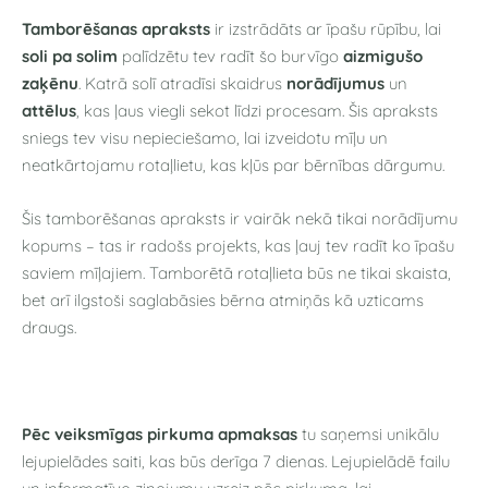
Tamborēšanas apraksts
ir izstrādāts ar īpašu rūpību, lai
soli pa solim
palīdzētu tev radīt šo burvīgo
aizmigušo
zaķēnu
. Katrā solī atradīsi skaidrus
norādījumus
un
attēlus
, kas ļaus viegli sekot līdzi procesam. Šis apraksts
sniegs tev visu nepieciešamo, lai izveidotu mīļu un
neatkārtojamu rotaļlietu, kas kļūs par bērnības dārgumu.
Šis tamborēšanas apraksts ir vairāk nekā tikai norādījumu
kopums – tas ir radošs projekts, kas ļauj tev radīt ko īpašu
saviem mīļajiem. Tamborētā rotaļlieta būs ne tikai skaista,
bet arī ilgstoši saglabāsies bērna atmiņās kā uzticams
draugs.
Pēc veiksmīgas pirkuma apmaksas
tu saņemsi unikālu
lejupielādes saiti, kas būs derīga 7 dienas. Lejupielādē failu