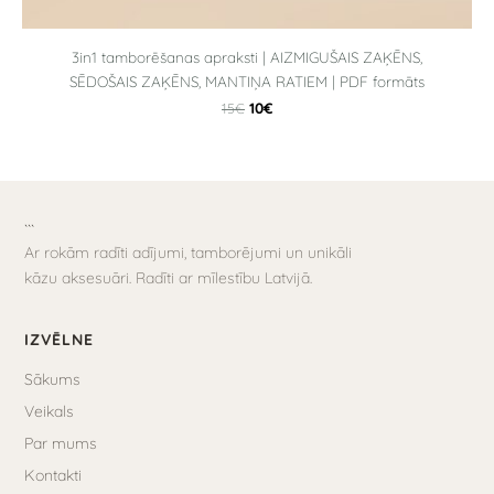
3in1 tamborēšanas apraksti | AIZMIGUŠAIS ZAĶĒNS,
SĒDOŠAIS ZAĶĒNS, MANTIŅA RATIEM | PDF formāts
10€
15€
```
Ar rokām radīti adījumi, tamborējumi un unikāli
kāzu aksesuāri. Radīti ar mīlestību Latvijā.
IZVĒLNE
Sākums
Veikals
Par mums
Kontakti