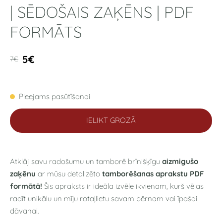
| SĒDOŠAIS ZAĶĒNS | PDF
FORMĀTS
5€
7€
Pieejams pasūtīšanai
IELIKT GROZĀ
Atklāj savu radošumu un tamborē brīnišķīgu
aizmigušo
zaķēnu
ar mūsu detalizēto
tamborēšanas aprakstu PDF
formātā!
Šis apraksts ir ideāla izvēle ikvienam, kurš vēlas
radīt unikālu un mīļu rotaļlietu savam bērnam vai īpašai
dāvanai.